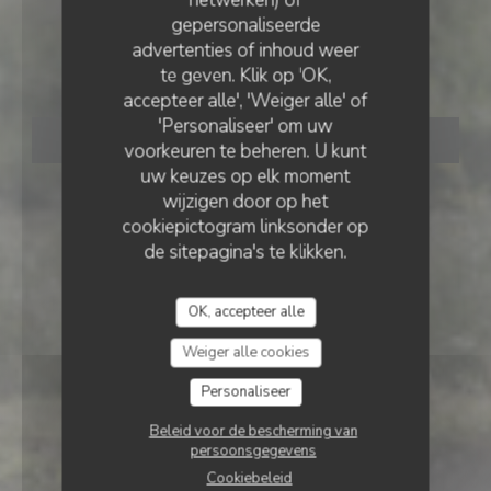
netwerken) of
RESTAURANT - PUB - PIZZA
•
QUIBERON
gepersonaliseerde
SABLÉ
advertenties of inhoud weer
Sablé
te geven. Klik op 'OK,
accepteer alle', 'Weiger alle' of
'Personaliseer' om uw
RESERVEER EEN TAFEL
voorkeuren te beheren. U kunt
uw keuzes op elk moment
wijzigen door op het
cookiepictogram linksonder op
de sitepagina's te klikken.
OK, accepteer alle
Weiger alle cookies
Personaliseer
Beleid voor de bescherming van
persoonsgegevens
Cookiebeleid