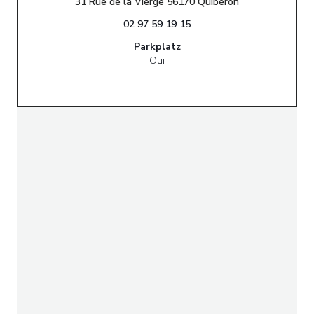
((öffnet ein neu
31 Rue de la Vierge 56170 Quiberon
02 97 59 19 15
Parkplatz
Oui