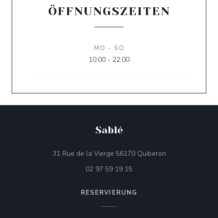
ÖFFNUNGSZEITEN
MO
-
SO
10:00 - 22:00
Sablé
((öffnet ein neue
31 Rue de la Vierge 56170 Quiberon
02 97 59 19 15
RESERVIERUNG