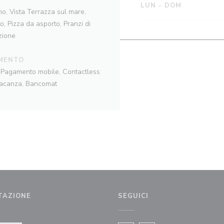
LUN
-
DOM
ano, Vista Terrazza sul mare,
o, Pizza da asporto, Pranzi di
zione
MENTO
o, Pagamento mobile, Contactless
 vacanza, Bancomat
TAZIONE
SEGUICI
inestra))