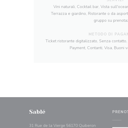
Vini naturali, Cocktail bar, Vista sull'oce
Terrazza e giardino, Ristorante o da asport
gruppo su prenota
METODO DI PAGA
Ticket ristorante digitalizzato, Senza contatt
Payment, Contanti, Visa, Buoni
Sablé
PRENO
((apre una nuova f
31 Rue de la Vierge 56170 Quiberon