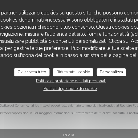
Vuoi contattarci?
Compila il modulo sottostante!
uoi partner utilizzano cookies su questo sito, che possono compo
 I cookies denominati «necessari» sono obbligatori e installati 
cookies opzionali richiedono il tuo consenso. Questi cookies o
avigazione, misurare l'audience del sito, fornire funzionalità (a
isualizzare pubblicità o contenuti personalizzati. Clicca su 'Acce
za' per gestire le tue preferenze. Puoi modificare le tue scelte
SABLÉ
cando sull'icona del cookie in basso a sinistra delle pagine del 
Ok, accetta tutto
Rifiuta tutti i cookie
Personalizza
Politica di protezione dei dati personali
Politica di gestione dei cookie
Codice del Consumo, hai il diritto di opporti alle chiamate commerciali iscrivendoti al Registro Pub
istrodelleopposizioni.it
. Per maggiori informazioni sul trattamento dei tuoi dati, consulta la nostr