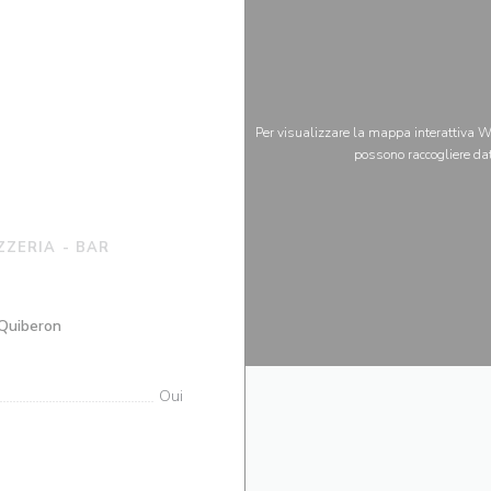
Per visualizzare la mappa interattiva Wa
possono raccogliere dat
ZZERIA - BAR
((apre una nuova finestra))
 Quiberon
Oui