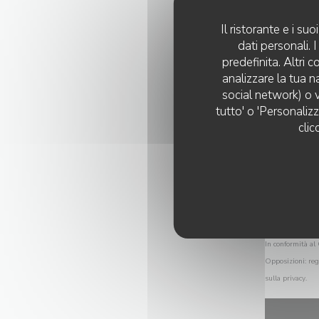
Il ristorante e i s
dati personali.
predefinita. Altri 
analizzare la tua n
social network) o v
tutto' o 'Personaliz
clic
In conformità al 
Opposizioni:
reg
sulla privacy
.