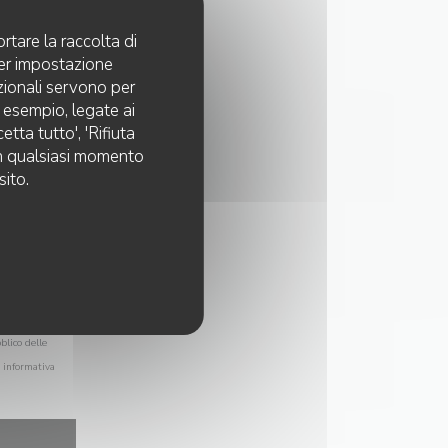
rtare la raccolta di
per impostazione
pzionali servono per
d esempio, legate ai
tta tutto', 'Rifiuta
 in qualsiasi momento
sito.
blico delle
a
informativa