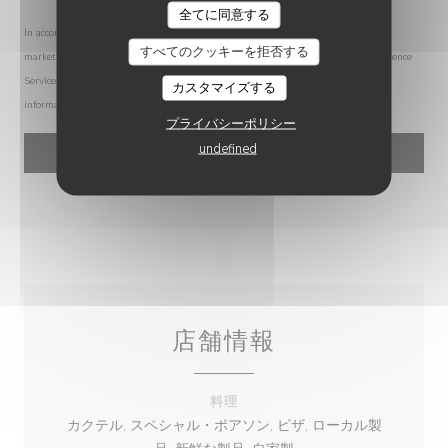
SABLÉ
全てに同意する
In accordance with data protection regulations, you have the right to opt out of
すべてのクッキーを拒否する
marketing communications. UK residents can register with the Telephone Preference
Service at
tpsonline.org.uk
. US residents can register at
donotcall.gov
. For more
カスタマイズする
information about how we process your data, please see our
privacy policy
.
プライバシーポリシー
undefined
店舗情報
料理
カクテル, スペシャル・ポアソン, ピザ, ローカル製